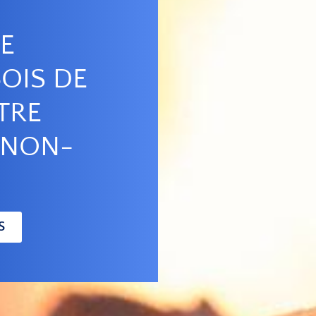
E
OIS DE
TRE
ONON-
S